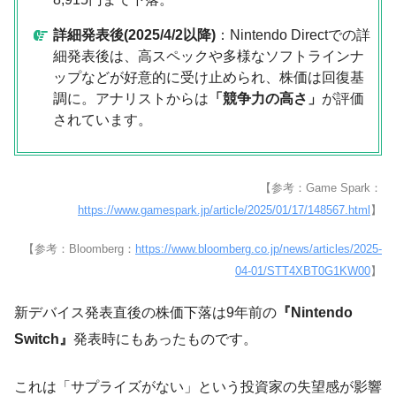
詳細発表後(2025/4/2以降)
：Nintendo Directでの詳
細発表後は、高スペックや多様なソフトラインナ
ップなどが好意的に受け止められ、株価は回復基
調に。アナリストからは
「競争力の高さ」
が評価
されています。
【参考：Game Spark：
https://www.gamespark.jp/article/2025/01/17/148567.html
】
【参考：Bloomberg：
https://www.bloomberg.co.jp/news/articles/2025-
04-01/STT4XBT0G1KW00
】
新デバイス発表直後の株価下落は9年前の
『Nintendo
Switch』
発表時にもあったものです。
これは「サプライズがない」という投資家の失望感が影響