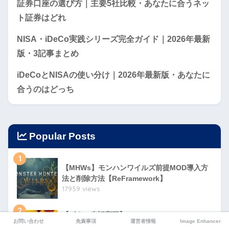
証券口座の選び方｜主要5社比較・あなたに合うネッ
ト証券はどれ
NISA・iDeCo実践シリーズ完全ガイド｜2026年最新
版・3記事まとめ
iDeCoとNISAの使い分け｜2026年最新版・あなたに
合うのはどっち
Popular Posts
1
【MHWs】モンハンワイルズ前提MOD導入方
法と削除方法【ReFramework】
17959 views
2
【ボタン表記変更】Apex Legends(Steam
お問い合わせ
免責事項
運営者情報
Image Enhancer
版)PS表記への変更方法【2026/04/シーズン