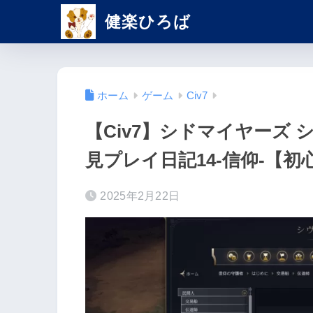
健楽ひろば
ホーム
ゲーム
Civ7
【Civ7】シドマイヤーズ シ
見プレイ日記14-信仰-【初
2025年2月22日