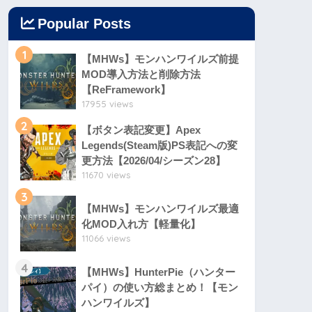
Popular Posts
1
【MHWs】モンハンワイルズ前提
MOD導入方法と削除方法
【ReFramework】
17955 views
2
【ボタン表記変更】Apex
Legends(Steam版)PS表記への変
更方法【2026/04/シーズン28】
11670 views
3
【MHWs】モンハンワイルズ最適
化MOD入れ方【軽量化】
11066 views
4
【MHWs】HunterPie（ハンター
パイ）の使い方総まとめ！【モン
ハンワイルズ】