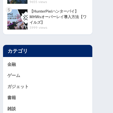
9655 views
5
【HunterPie/ハンターパイ】
MHWsオーバーレイ導入方法【ワ
イルズ】
5999 views
カテゴリ
金融
ゲーム
ガジェット
書籍
雑談