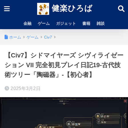
健楽ひろば
金融
ゲーム
ガジェット
書籍
雑談
ホーム
ゲーム
Civ7
【Civ7】シドマイヤーズ シヴィライゼー
ション VII 完全初見プレイ日記19-古代技
術ツリー「陶磁器」-【初心者】
2025年3月2日