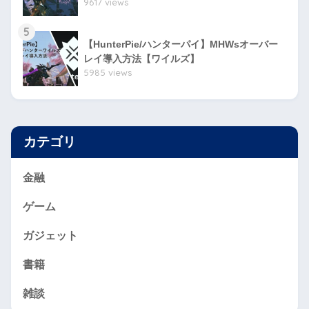
9617 views
5
【HunterPie/ハンターパイ】MHWsオーバー
レイ導入方法【ワイルズ】
5985 views
カテゴリ
金融
ゲーム
ガジェット
書籍
雑談