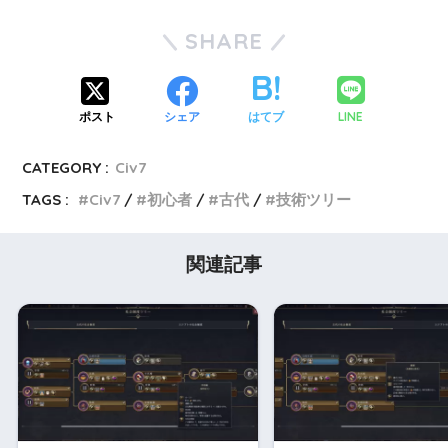
SHARE
LINE
ポスト
シェア
はてブ
CATEGORY :
Civ7
TAGS :
Civ7
初心者
古代
技術ツリー
関連記事