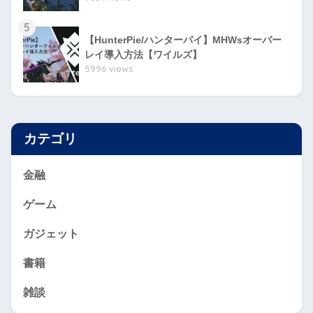
5
【HunterPie/ハンターパイ】MHWsオーバー
レイ導入方法【ワイルズ】
5996 views
カテゴリ
金融
ゲーム
ガジェット
書籍
雑談