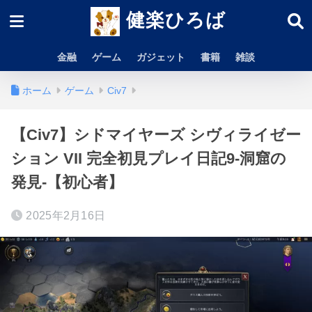
健楽ひろば
金融
ゲーム
ガジェット
書籍
雑談
ホーム
ゲーム
Civ7
【Civ7】シドマイヤーズ シヴィライゼー
ション VII 完全初見プレイ日記9-洞窟の
発見-【初心者】
2025年2月16日