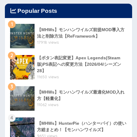
Popular Posts
1
【MHWs】モンハンワイルズ前提MOD導入方
法と削除方法【ReFramework】
17918 views
2
【ボタン表記変更】Apex Legends(Steam
版)PS表記への変更方法【2026/04/シーズン
28】
11650 views
3
【MHWs】モンハンワイルズ最適化MOD入れ
方【軽量化】
11062 views
4
【MHWs】HunterPie（ハンターパイ）の使い
方総まとめ！【モンハンワイルズ】
9651 views