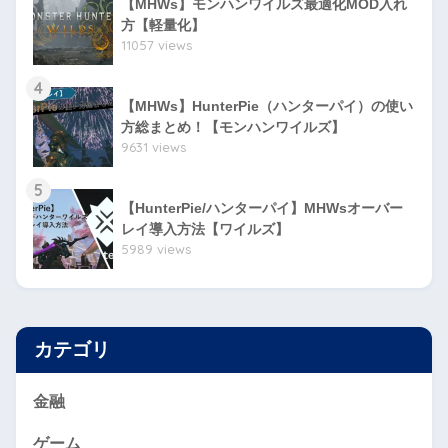
【MHWs】モンハンワイルズ最適化MOD入れ
方【軽量化】
11057 views
4
【MHWs】HunterPie（ハンターパイ）の使い
方総まとめ！【モンハンワイルズ】
9631 views
5
【HunterPie/ハンターパイ】MHWsオーバー
レイ導入方法【ワイルズ】
5989 views
カテゴリ
金融
ゲーム