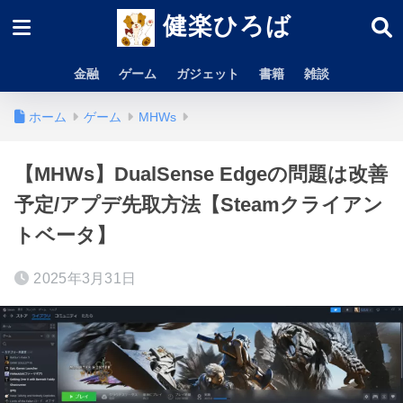
健楽ひろば
金融
ゲーム
ガジェット
書籍
雑談
ホーム
ゲーム
MHWs
【MHWs】DualSense Edgeの問題は改善
予定/アプデ先取方法【Steamクライアン
トベータ】
2025年3月31日