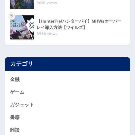
9648 views
5
【HunterPie/ハンターパイ】MHWsオーバー
レイ導入方法【ワイルズ】
5996 views
カテゴリ
金融
ゲーム
ガジェット
書籍
雑談