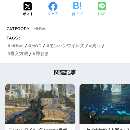
LINE
ポスト
シェア
はてブ
CATEGORY :
MHWs
TAGS :
MHWs
MOD
モンハンワイルズ
周回
導入方法
神おま
関連記事
モンハンワイルズFenderコラボ
これで大物釣りも楽々 / 