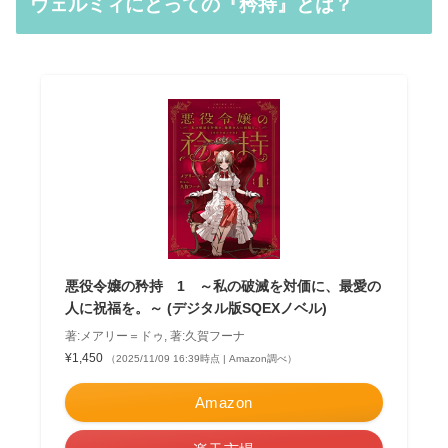
ウェルミィにとっての『矜持』とは？
悪役令嬢の矜持 1 ～私の破滅を対価に、最愛の
人に祝福を。～ (デジタル版SQEXノベル)
著:メアリー＝ドゥ, 著:久賀フーナ
¥1,450
（2025/11/09 16:39時点 | Amazon調べ）
Amazon