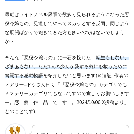
最近はライトノベル界隈で数多く見られるようになった悪
役令嬢もの。見返してやってスカッとする反面、同じよう
な展開ばかりで飽きてきた方も多いのではないでしょう
か？
そんな「悪役令嬢もの」に一石を投じた、
転生もしない
、
ざまぁもない
、ただ
1
人の少女が愛する義姉を救うために
奮闘する感動物語
を紹介したいと思います(※追記: 作者の
メアリー=ドゥさん曰く「『悪役令嬢もの』カテゴリでも
ミステリーカテゴリでもないですので宜しくお願いします
ー。恋 愛 作 品 で す 。2024/10/06 X投稿より」
とのことです)。