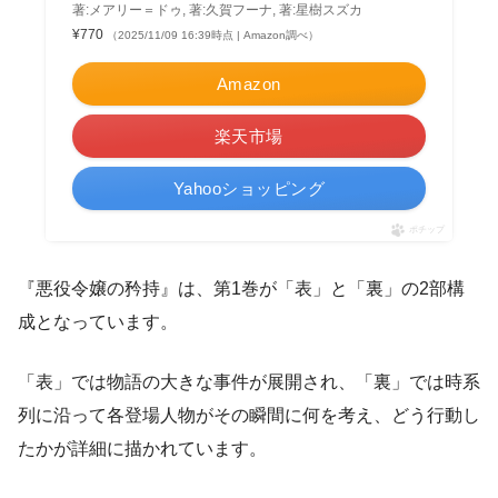
著:メアリー＝ドゥ, 著:久賀フーナ, 著:星樹スズカ
¥770
（2025/11/09 16:39時点 | Amazon調べ）
Amazon
楽天市場
Yahooショッピング
ポチップ
『悪役令嬢の矜持』は、第1巻が「表」と「裏」の2部構
成となっています。
「表」では物語の大きな事件が展開され、「裏」では時系
列に沿って各登場人物がその瞬間に何を考え、どう行動し
たかが詳細に描かれています。