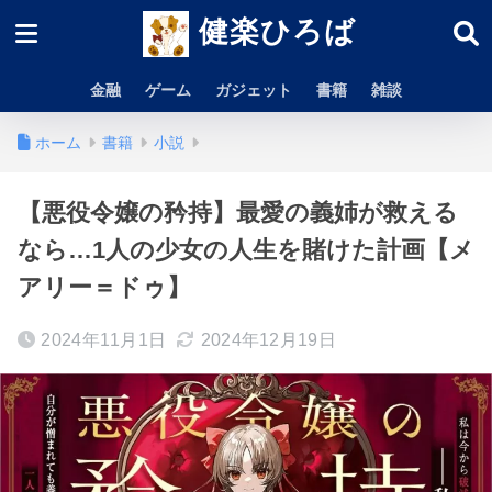
健楽ひろば
金融
ゲーム
ガジェット
書籍
雑談
ホーム
書籍
小説
【悪役令嬢の矜持】最愛の義姉が救える
なら…1人の少女の人生を賭けた計画【メ
アリー＝ドゥ】
2024年11月1日
2024年12月19日