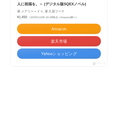
人に祝福を。～ (デジタル版SQEXノベル)
著:メアリー＝ドゥ, 著:久賀フーナ
¥1,450
（2025/11/09 16:39時点 | Amazon調べ）
Amazon
楽天市場
Yahooショッピング
ポチップ