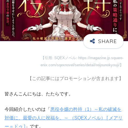
【引用: SQEXノベル: https://magazine.jp.square-
enix.com/sqexnovel/series/detail/reijounokyouji/】
【この記事にはプロモーションが含まれます】
皆さんこんにちは、たたらです。
今回紹介したいのは「
悪役令嬢の矜持（1）～私の破滅を
対価に、最愛の人に祝福を。～ （SQEXノベル） [ メアリ
ー＝ドゥ ]
」です。