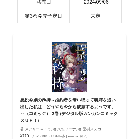
発売日
‎
2024/09/06
第3巻発売予定日
未定
悪役令嬢の矜持～婚約者を奪い取って義姉を追い
出した私は、どうやら今から破滅するようです。
～（コミック） 2巻 (デジタル版ガンガンコミック
スＵＰ！)
著:メアリー＝ドゥ, 著:久賀フーナ, 著:星樹スズカ
¥770
（2025/10/25 17:04時点 | Amazon調べ）