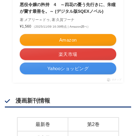
悪役令嬢の矜持 4 ～四花の憂う先行きに、朱瞳
が齎す最善を。～ (デジタル版SQEXノベル)
著:メアリー＝ドゥ, 著:久賀フーナ
¥1,560
（2025/11/09 16:39時点 | Amazon調べ）
Amazon
楽天市場
Yahooショッピング
ポチップ
漫画新刊情報
最新巻
第2巻