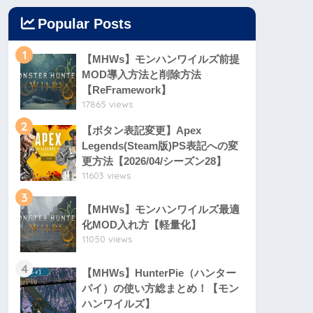
Popular Posts
1
【MHWs】モンハンワイルズ前提
MOD導入方法と削除方法
【ReFramework】
17865 views
2
【ボタン表記変更】Apex
Legends(Steam版)PS表記への変
更方法【2026/04/シーズン28】
11603 views
3
【MHWs】モンハンワイルズ最適
化MOD入れ方【軽量化】
11050 views
4
【MHWs】HunterPie（ハンター
パイ）の使い方総まとめ！【モン
ハンワイルズ】