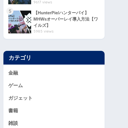
9617 views
5
【HunterPie/ハンターパイ】
MHWsオーバーレイ導入方法【ワ
イルズ】
5985 views
カテゴリ
金融
ゲーム
ガジェット
書籍
雑談