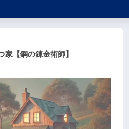
つ家【鋼の錬金術師】